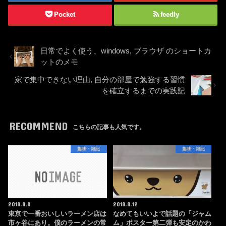
Pocket
feedly
日常でよく使う、windows, ブラウザ のショートカ
ットのメモ
家で集中できない理由, 自分の部屋で勉強する習慣
を確立するまでの実践記
RECOMMEND
こちらの記事も人気です。
趣味・雑記
趣味・雑記
2018.8.8
2018.8.12
東京で一番おいしいラーメン店は
なめてもいいよで話題の「ジャム
市ヶ谷にあり。僕のラーメンの常
ム」ポスター第二弾も安定のかわ