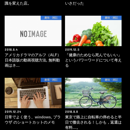
識を変えた店。
いさだった
趣味・雑記
趣味・雑記
2018.8.4
2019.12.5
アメリカドラマのアルフ（ALF）
「健康のためなら死んでもいい」
日本語版の動画視聴方法, 無料動
というパワーワードについて考え
画はネ…
る
趣味・雑記
趣味・雑記
2019.12.24
2018.8.8
日常でよく使う、windows, ブラ
東京で路上に自転車の停めると半
ウザ のショートカットのメモ
日で撤去される！しかも，返還は
有料…。