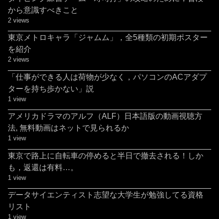
から意識すべきこと
2 views
東京メトロキャラ「ジャムム」，全5種類の初期ポスター
を紹介
2 views
「仕事ができる人は荷物が少なく，パソコンのACアダプ
ターを持ち歩かない」説
1 view
アメリカドラマのアルフ（ALF）日本語版の動画視聴方
法, 無料動画はネットで見られるか
1 view
東京で路上に自転車の停めると半日で撤去される！しか
も，返還は有料…。
1 view
データサイエンティスト志望な大学生が勉強してる資格
リスト
1 view